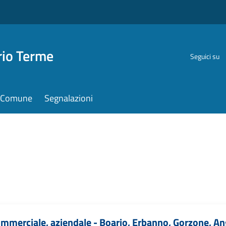
rio Terme
Seguici su
il Comune
Segnalazioni
mmerciale, aziendale - Boario, Erbanno, Gorzone, A