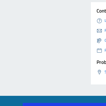
Cont
Prob