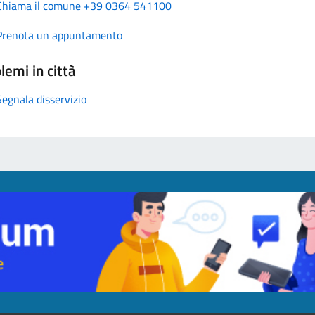
Chiama il comune +39 0364 541100
Prenota un appuntamento
lemi in città
Segnala disservizio