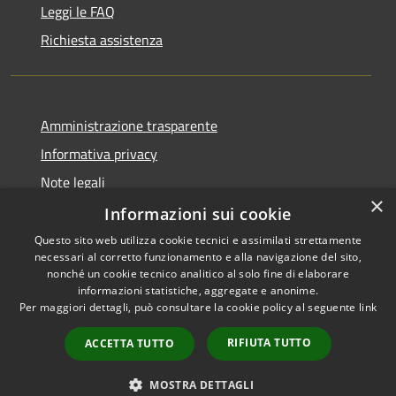
Leggi le FAQ
Richiesta assistenza
Amministrazione trasparente
Informativa privacy
Note legali
×
Dichiarazione di accessibilità
Informazioni sui cookie
Questo sito web utilizza cookie tecnici e assimilati strettamente
necessari al corretto funzionamento e alla navigazione del sito,
nonché un cookie tecnico analitico al solo fine di elaborare
informazioni statistiche, aggregate e anonime.
RSS
Copyright © 2026 • Comune di
Per maggiori dettagli, può consultare la cookie policy al seguente
link
Accessibilità
Darfo Boario Terme • Powered
Privacy
Municipium
Accesso
by
•
RIFIUTA TUTTO
ACCETTA TUTTO
Cookie
redazione
Mappa del sito
MOSTRA DETTAGLI