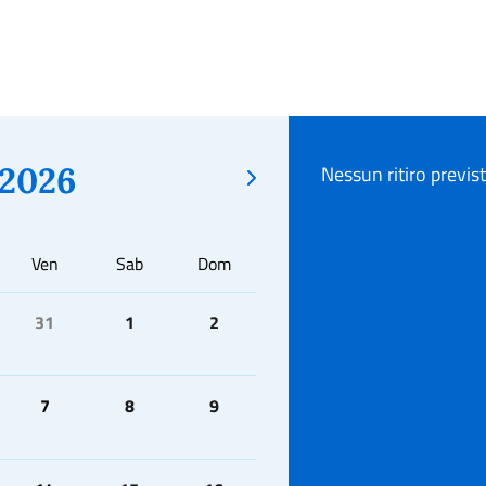
2026
Nessun ritiro previs
Ven
Sab
Dom
31
1
2
7
8
9