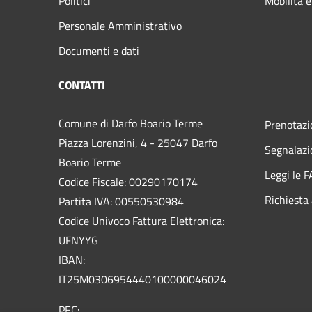
Politici
Mobilità e
Personale Amministrativo
Documenti e dati
CONTATTI
Comune di Darfo Boario Terme
Prenotaz
Piazza Lorenzini, 4 - 25047 Darfo
Segnalazi
Boario Terme
Leggi le 
Codice Fiscale: 00290170174
Richiesta
Partita IVA: 00550530984
Codice Univoco Fattura Elettronica:
UFNYYG
IBAN:
IT25M0306954440100000046024
PEC: