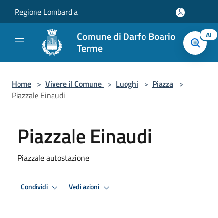
Salta al contenuto principale
Regione Lombardia
Comune di Darfo Boario
AI
Terme
Home
>
Vivere il Comune
>
Luoghi
>
Piazza
>
Piazzale Einaudi
Piazzale Einaudi
Piazzale autostazione
Condividi
Vedi azioni