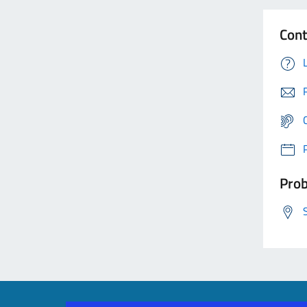
Cont
Prob