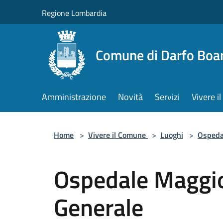
Salta al contenuto principale
Regione Lombardia
Comune di Darfo Boa
Amministrazione
Novità
Servizi
Vivere 
Home
>
Vivere il Comune
>
Luoghi
>
Ospeda
Ospedale Maggi
Generale