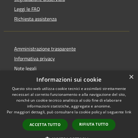
Leggi le FAQ
Richiesta assistenza
Amministrazione trasparente
Informativa privacy
Note legali
×
Dichiarazione di accessibilità
Informazioni sui cookie
Questo sito web utilizza cookie tecnici e assimilati strettamente
necessari al corretto funzionamento e alla navigazione del sito,
nonché un cookie tecnico analitico al solo fine di elaborare
informazioni statistiche, aggregate e anonime.
RSS
Copyright © 2026 • Comune di
Per maggiori dettagli, può consultare la cookie policy al seguente
link
Accessibilità
Darfo Boario Terme • Powered
Privacy
Municipium
Accesso
by
•
RIFIUTA TUTTO
ACCETTA TUTTO
Cookie
redazione