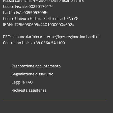
Piazza Lorenzini, 4 - 25047 Darfo Boario Terme
Codice Fiscale: 00290170174
Partita IVA: 00550530984
Codice Univoco Fattura Elettronica: UFNYYG
IBAN: IT25M0306954440100000046024
PEC: comune.darfoboarioterme@pec.regione.lombardia.it
Centralino Unico:
+39 0364 541100
Prenotazione appuntamento
Segnalazione disservizio
Leggi le FAQ
Richiesta assistenza