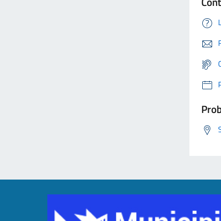
Cont
Prob