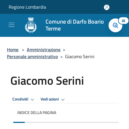
Salta al contenuto principale
Regione Lombardia
Comune di Darfo Boario
AI
Terme
Home
>
Amministrazione
>
Personale amministrativo
>
Giacomo Serini
Giacomo Serini
Condividi
Vedi azioni
INDICE DELLA PAGINA