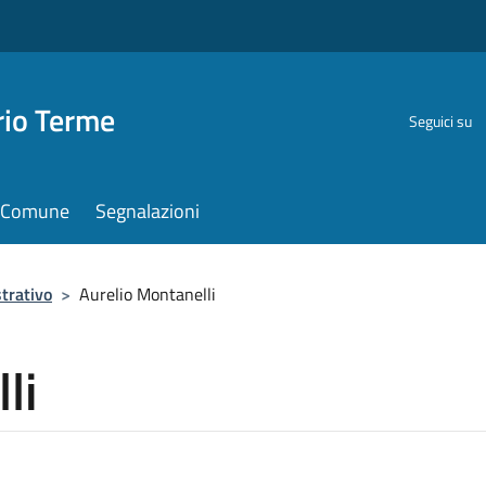
rio Terme
Seguici su
il Comune
Segnalazioni
trativo
>
Aurelio Montanelli
li