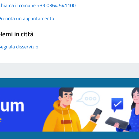
Chiama il comune +39 0364 541100
Prenota un appuntamento
lemi in città
Segnala disservizio