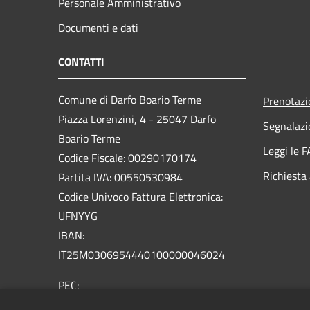
Personale Amministrativo
Documenti e dati
CONTATTI
Comune di Darfo Boario Terme
Prenotaz
Piazza Lorenzini, 4 - 25047 Darfo
Segnalazi
Boario Terme
Leggi le 
Codice Fiscale: 00290170174
Richiesta
Partita IVA: 00550530984
Codice Univoco Fattura Elettronica:
UFNYYG
IBAN:
IT25M0306954440100000046024
PEC:
comune.darfoboarioterme@pec.regione.lombardia.it