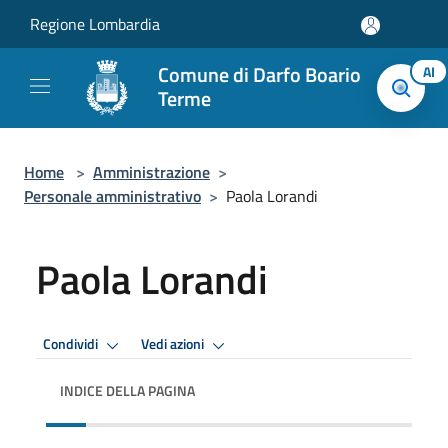
Salta al contenuto principale
Regione Lombardia
Comune di Darfo Boario
AI
Terme
Home
>
Amministrazione
>
Personale amministrativo
>
Paola Lorandi
Paola Lorandi
Condividi
Vedi azioni
INDICE DELLA PAGINA