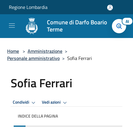
Salta al contenuto principale
Regione Lombardia
Comune di Darfo Boario
AI
Terme
Home
>
Amministrazione
>
Personale amministrativo
>
Sofia Ferrari
Sofia Ferrari
Condividi
Vedi azioni
INDICE DELLA PAGINA