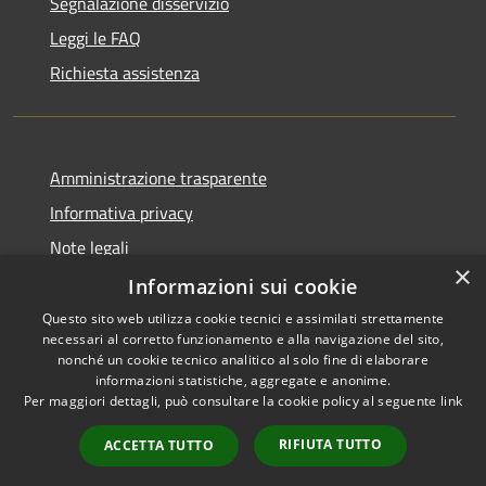
Segnalazione disservizio
Leggi le FAQ
Richiesta assistenza
Amministrazione trasparente
Informativa privacy
Note legali
×
Dichiarazione di accessibilità
Informazioni sui cookie
Questo sito web utilizza cookie tecnici e assimilati strettamente
necessari al corretto funzionamento e alla navigazione del sito,
nonché un cookie tecnico analitico al solo fine di elaborare
informazioni statistiche, aggregate e anonime.
RSS
Copyright © 2026 • Comune di
Per maggiori dettagli, può consultare la cookie policy al seguente
link
Accessibilità
Darfo Boario Terme • Powered
Privacy
Municipium
Accesso
by
•
RIFIUTA TUTTO
ACCETTA TUTTO
Cookie
redazione