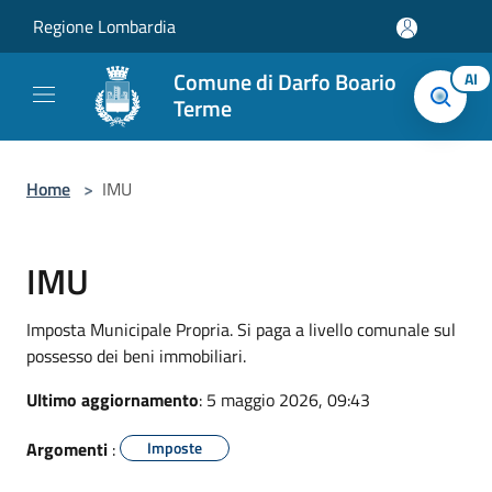
Salta al contenuto principale
Regione Lombardia
Comune di Darfo Boario
AI
Terme
Home
>
IMU
IMU
Imposta Municipale Propria. Si paga a livello comunale sul
possesso dei beni immobiliari.
Ultimo aggiornamento
: 5 maggio 2026, 09:43
Argomenti
:
Imposte