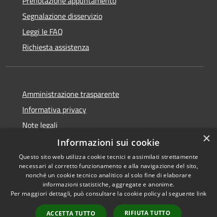
Prenotazione appuntamento
Segnalazione disservizio
Leggi le FAQ
Richiesta assistenza
Amministrazione trasparente
Informativa privacy
Note legali
×
Dichiarazione di accessibilità
Informazioni sui cookie
Questo sito web utilizza cookie tecnici e assimilati strettamente
necessari al corretto funzionamento e alla navigazione del sito,
nonché un cookie tecnico analitico al solo fine di elaborare
informazioni statistiche, aggregate e anonime.
RSS
Copyright © 2026 • Comune di
Per maggiori dettagli, può consultare la cookie policy al seguente
link
Accessibilità
Darfo Boario Terme • Powered
Privacy
Municipium
Accesso
by
•
RIFIUTA TUTTO
ACCETTA TUTTO