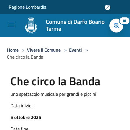
Salta al contenuto principale
Regione Lombardia
Comune di Darfo Boario
AI
Terme
Home
>
Vivere il Comune
>
Eventi
>
Che circo la Banda
Che circo la Banda
uno spettacolo musicale per grandi e piccini
Data inizio :
5 ottobre 2025
Data fine: