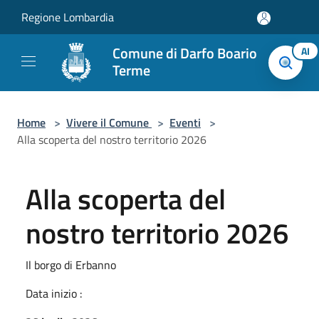
Salta al contenuto principale
Regione Lombardia
Comune di Darfo Boario
AI
Terme
Home
>
Vivere il Comune
>
Eventi
>
Alla scoperta del nostro territorio 2026
Alla scoperta del
nostro territorio 2026
Il borgo di Erbanno
Data inizio :