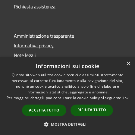
Richiesta assistenza
Amministrazione trasparente
Informativa privacy
Note legali
×
Dichiarazione di accessibilità
Informazioni sui cookie
Questo sito web utilizza cookie tecnici e assimilati strettamente
necessari al corretto funzionamento e alla navigazione del sito,
nonché un cookie tecnico analitico al solo fine di elaborare
informazioni statistiche, aggregate e anonime.
RSS
Copyright © 2026 • Comune di
Per maggiori dettagli, può consultare la cookie policy al seguente
link
Accessibilità
Darfo Boario Terme • Powered
Privacy
Municipium
Accesso
by
•
RIFIUTA TUTTO
ACCETTA TUTTO
Cookie
redazione
Mappa del sito
MOSTRA DETTAGLI