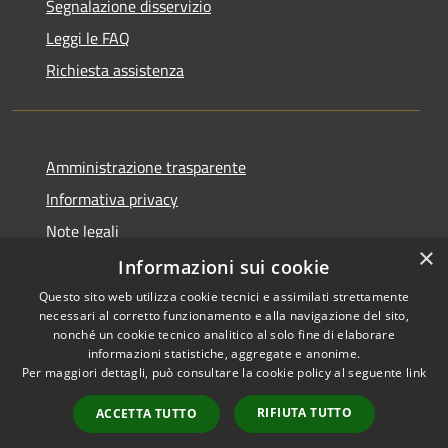
Segnalazione disservizio
Leggi le FAQ
Richiesta assistenza
Amministrazione trasparente
Informativa privacy
Note legali
×
Dichiarazione di accessibilità
Informazioni sui cookie
Questo sito web utilizza cookie tecnici e assimilati strettamente
necessari al corretto funzionamento e alla navigazione del sito,
nonché un cookie tecnico analitico al solo fine di elaborare
informazioni statistiche, aggregate e anonime.
RSS
Copyright © 2026 • Comune di
Per maggiori dettagli, può consultare la cookie policy al seguente
link
Accessibilità
Darfo Boario Terme • Powered
Privacy
Municipium
Accesso
by
•
RIFIUTA TUTTO
ACCETTA TUTTO
Cookie
redazione