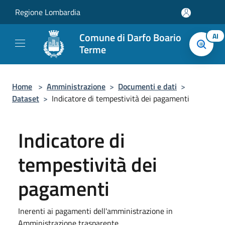
Salta al contenuto principale
Regione Lombardia
Comune di Darfo Boario
AI
Terme
Home
>
Amministrazione
>
Documenti e dati
>
Dataset
>
Indicatore di tempestività dei pagamenti
Indicatore di
tempestività dei
pagamenti
Inerenti ai pagamenti dell'amministrazione in
Amministrazione trasparente